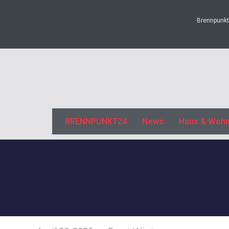
Brennpunkt2
BRENNPUNKT24
News
Haus & Woh