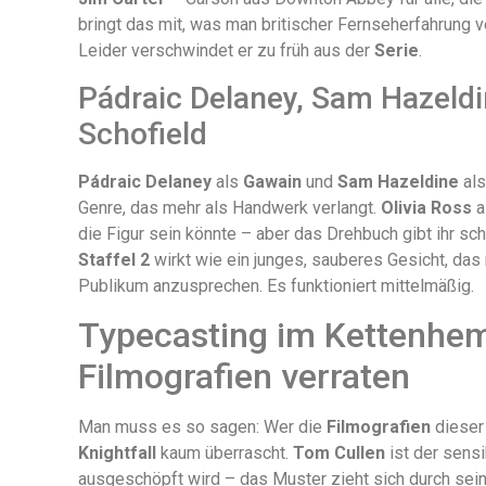
bringt das mit, was man britischer Fernseherfahrung ve
Leider verschwindet er zu früh aus der
Serie
.
Pádraic Delaney, Sam Hazeldi
Schofield
Pádraic Delaney
als
Gawain
und
Sam Hazeldine
als
Genre, das mehr als Handwerk verlangt.
Olivia Ross
a
die Figur sein könnte – aber das Drehbuch gibt ihr sch
Staffel 2
wirkt wie ein junges, sauberes Gesicht, das
Publikum anzusprechen. Es funktioniert mittelmäßig.
Typecasting im Kettenhem
Filmografien verraten
Man muss es so sagen: Wer die
Filmografien
diese
Knightfall
kaum überrascht.
Tom Cullen
ist der sensi
ausgeschöpft wird – das Muster zieht sich durch sein