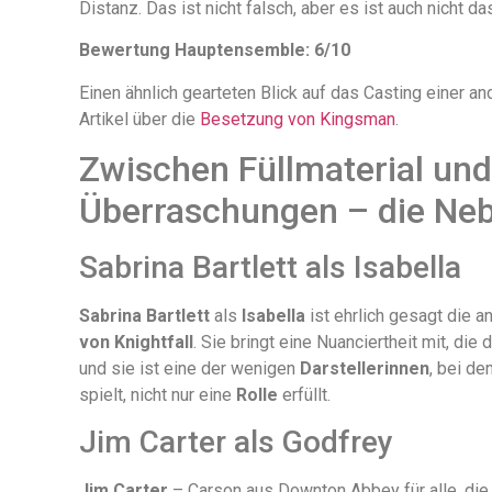
Distanz. Das ist nicht falsch, aber es ist auch nicht d
Bewertung Hauptensemble: 6/10
Einen ähnlich gearteten Blick auf das Casting einer an
Artikel über die
Besetzung von Kingsman
.
Zwischen Füllmaterial u
Überraschungen – die Neb
Sabrina Bartlett als Isabella
Sabrina Bartlett
als
Isabella
ist ehrlich gesagt die
von Knightfall
. Sie bringt eine Nuanciertheit mit, d
und sie ist eine der wenigen
Darstellerinnen
, bei d
spielt, nicht nur eine
Rolle
erfüllt.
Jim Carter als Godfrey
Jim Carter
– Carson aus Downton Abbey für alle, die s