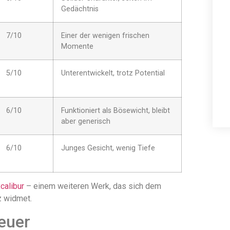
Gedächtnis
7/10
Einer der wenigen frischen
Momente
5/10
Unterentwickelt, trotz Potential
6/10
Funktioniert als Bösewicht, bleibt
aber generisch
6/10
Junges Gesicht, wenig Tiefe
calibur
– einem weiteren Werk, das sich dem
z widmet.
euer