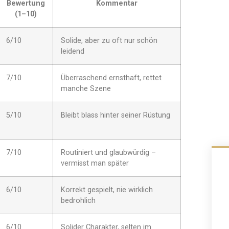
Bewertung
Kommentar
(1–10)
6/10
Solide, aber zu oft nur schön
leidend
7/10
Überraschend ernsthaft, rettet
manche Szene
5/10
Bleibt blass hinter seiner Rüstung
7/10
Routiniert und glaubwürdig –
vermisst man später
6/10
Korrekt gespielt, nie wirklich
bedrohlich
6/10
Solider Charakter, selten im