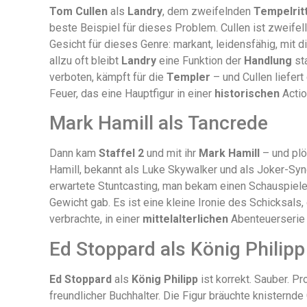
Tom Cullen
als
Landry
, dem zweifelnden
Tempelrit
beste Beispiel für dieses Problem. Cullen ist zweifell
Gesicht für dieses Genre: markant, leidensfähig, mit d
allzu oft bleibt
Landry
eine Funktion der
Handlung
sta
verboten, kämpft für die
Templer
– und Cullen liefert
Feuer, das eine Hauptfigur in einer
historischen
Acti
Mark Hamill als Tancrede
Dann kam
Staffel 2
und mit ihr
Mark Hamill
– und plö
Hamill, bekannt als Luke Skywalker und als Joker-Syn
erwartete Stuntcasting, man bekam einen Schauspiele
Gewicht gab. Es ist eine kleine Ironie des Schicksals
verbrachte, in einer
mittelalterlichen
Abenteuerserie 
Ed Stoppard als König Philipp
Ed Stoppard
als
König Philipp
ist korrekt. Sauber. Pr
freundlicher Buchhalter. Die Figur bräuchte knisternde