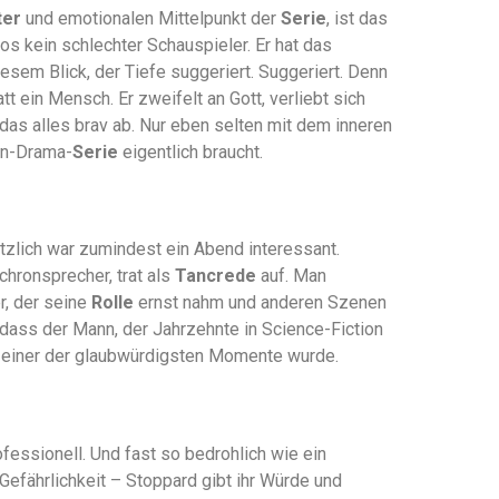
ter
und emotionalen Mittelpunkt der
Serie
, ist das
os kein schlechter Schauspieler. Er hat das
iesem Blick, der Tiefe suggeriert. Suggeriert. Denn
tt ein Mensch. Er zweifelt an Gott, verliebt sich
 das alles brav ab. Nur eben selten mit dem inneren
on-Drama-
Serie
eigentlich braucht.
tzlich war zumindest ein Abend interessant.
chronsprecher, trat als
Tancrede
auf. Man
r, der seine
Rolle
ernst nahm und anderen Szenen
, dass der Mann, der Jahrzehnte in Science-Fiction
einer der glaubwürdigsten Momente wurde.
ofessionell. Und fast so bedrohlich wie ein
 Gefährlichkeit – Stoppard gibt ihr Würde und