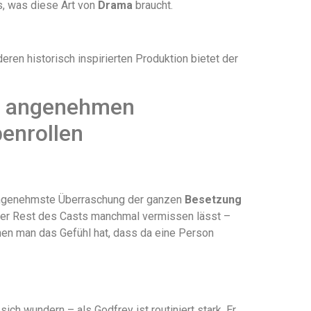
as, was diese Art von
Drama
braucht.
deren historisch inspirierten Produktion bietet der
nd angenehmen
enrollen
 angenehmste Überraschung der ganzen
Besetzung
ie der Rest des Casts manchmal vermissen lässt –
enen man das Gefühl hat, dass da eine Person
ich wundern – als Godfrey ist routiniert stark. Er