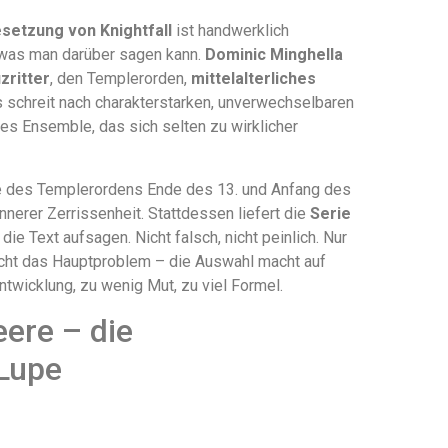
setzung von Knightfall
ist handwerklich
 was man darüber sagen kann.
Dominic Minghella
zritter
, den Templerorden,
mittelalterliches
as schreit nach charakterstarken, unverwechselbaren
es Ensemble, das sich selten zu wirklicher
se des Templerordens Ende des 13. und Anfang des
nnerer Zerrissenheit. Stattdessen liefert die
Serie
e Text aufsagen. Nicht falsch, nicht peinlich. Nur
icht das Hauptproblem – die Auswahl macht auf
ntwicklung, zu wenig Mut, zu viel Formel.
eere – die
 Lupe