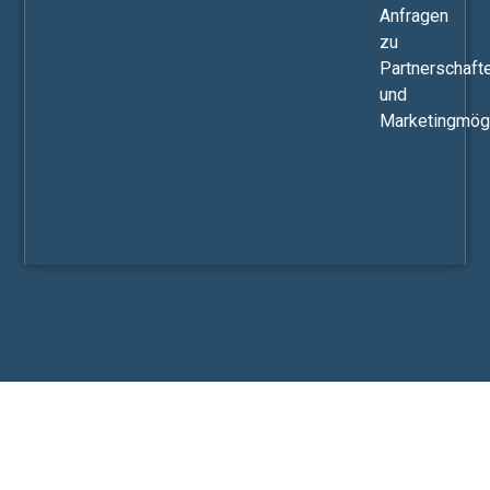
Anfragen
zu
Partnerschaft
und
Marketingmögl
© Alle Rechte vorbehalten 2026