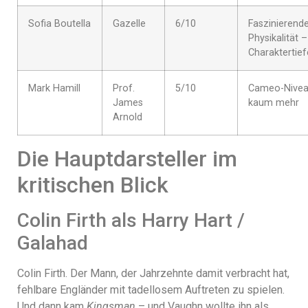
Sofia Boutella
Gazelle
6/10
Faszinierend
Physikalität –
Charaktertief
Mark Hamill
Prof.
5/10
Cameo-Nivea
James
kaum mehr
Arnold
Die Hauptdarsteller im
kritischen Blick
Colin Firth als Harry Hart /
Galahad
Colin Firth. Der Mann, der Jahrzehnte damit verbracht hat,
fehlbare Engländer mit tadellosem Auftreten zu spielen.
Und dann kam
Kingsman
– und Vaughn wollte ihn als