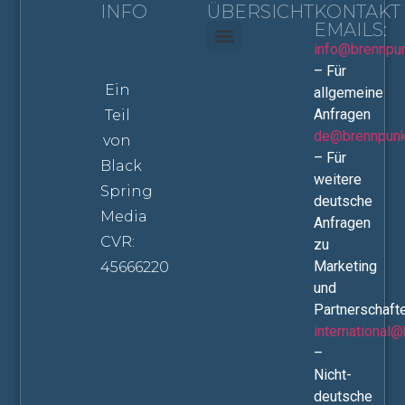
INFO
ÜBERSICHT
KONTAKT
EMAILS:
info@brennpu
Haus & Wohnen
Stream & Screen
– Für
Ein
allgemeine
Anfragen
Teil
de@brennpunk
von
– Für
Black
weitere
Spring
deutsche
Media
Anfragen
CVR:
zu
Marketing
45666220
und
Partnerschaft
international
–
Nicht-
deutsche