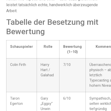
leistet tatsächlich echte, handwerklich überzeugende
Arbeit.
Tabelle der Besetzung mit
Bewertung
Schauspieler
Rolle
Bewertung
Kommen
(1–10)
Colin Firth
Harry
7/10
Überraschen
Hart /
physisch – a
Galahad
letztlich
Typecasting 
hohem Nivea
Taron
Gary
6/10
Sympathisch,
Egerton
„Eggsy“
selten wirklic
Unwin
tiefgründig