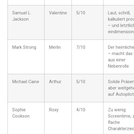
Samuel L.
Valentine
5/10
Laut, schrill,
Jackson
kalkuliert pr
– und letztlic
eindimension
Mark Strong
Merlin
7/10
Der heimliche
– macht das 
aus einer
Nebenrolle
Michael Caine
Arthur
5/10
Solide Präsen
aber weitgeh
auf Autopilot
Sophie
Roxy
4/10
Zu wenig
Cookson
Screentime, 
flache
Charakterzei