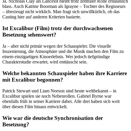
Ja. Nicholas Clay als Lancelot bleibt trotz zentraler Rolle erstaunlich
blass. Auch Katrine Boorman als Igrayne – Tochter des Regisseurs
– überzeugt nicht wirklich. Man fragt sich unwillkürlich, ob das
Casting hier auf anderen Kriterien basierte.
Ist Excalibur (Film) trotz der durchwachsenen
Besetzung sehenswert?
Ja – aber nicht primär wegen der Schauspieler. Die visuelle
Inszenierung, die Atmosphäre und die Musik machen den Film zu
einem einzigartigen Kinoerlebnis. Wer jedoch tiefgründige
Charakterstudie erwartet, wird enttäuscht sein.
Welche bekannten Schauspieler haben ihre Karriere
mit Excalibur begonnen?
Patrick Stewart und Liam Neeson sind heute weltbekannt – in
Excalibur spielen sie noch Nebenrollen. Gabriel Byrne war
ebenfalls früh in seiner Karriere dabei. Alle drei haben sich weit
über diesen Film hinaus entwickelt.
Wie war die deutsche Synchronisation der
Besetzung?