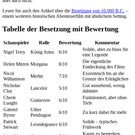
aber auch nicht.
Lesen Sie auch den Artikel über die
Besetzung von 10.000 B.C.
–
einem weiteren historischen Abenteuerfilm mit ähnlichem Setting.
Tabelle der Besetzung mit Bewertung
Schauspieler
Rolle
Bewertung
Kommentar
Solide, aber zu blass für
Nigel Terry
König Artus
6/10
eine Legende
Die eigentliche
Helen Mirren
Morgana
8/10
Entdeckung des Films
Nicol
Exzentrisch bis an die
Merlin
7/10
Williamson
Grenze des Erträglichen
Nicholas
Gut aussehend, wenig
Lancelot
5/10
Clay
dahinter
Cherie
Funktioniert, aber ohne
Guinevere
6/10
Lunghi
Tiefe
Gabriel
Uther
6/10
Zu kurz dabei für mehr
Byrne
Pendragon
Patrick
Solide – typisches
Leondegrance
6/10
Stewart
Frühwerk
Kaum zu bemerken,