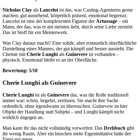
Nicholas Clay
als
Lancelot
ist das, was Casting-Agenturen gerne
machen: gut aussehend, körperlich präsent, emotional begrenzt.
Lancelot ist eine der komplexesten Figuren der
Artussage
– ein
Mann, der das, was er am meisten liebt, durch seine Liebe zerstört.
Das ist Stoff für ein Meisterwerk.
Was Clay daraus macht? Eine solide, aber erstaunlich oberflächliche
Darstellung eines Mannes, der gut kämpft und besser aussieht. Die
Chemie mit
Cherie Lunghi
als
Guinevere
ist vorhanden –
physisch. Emotional bleibt es an der Oberfläche.
Bewertung: 5/10
Cherie Lunghi als Guinevere
Cherie Lunghi
ist als
Guinevere
das, was die Rolle traditionell
immer war: schön, begehrt, zerrissen. Sie macht ihre Sache
ordentlich, ohne irgendwann zu überraschen. Guinevere ist hier
Objekt der Handlung statt Subjekt – und Lunghi kämpft nicht
wirklich dagegen an.
Man kann ihr das nicht vollständig vorwerfen: Das
Drehbuch
gibt
ihr wenig Raum. Aber ein bisschen mehr Eigeninitiative hätte der
Figur gut getan.