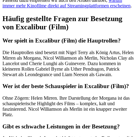
Passend dazu empfehlen wir auch den Artikel darüber,
warum
immer mehr Kinofilme direkt auf Streamingplattformen erscheinen
.
Häufig gestellte Fragen zur Besetzung
von Excalibur (Film)
Wer spielt in Excalibur (Film) die Hauptrollen?
Die Hauptrollen sind besetzt mit Nigel Terry als König Artus, Helen
Mirren als Morgana, Nicol Williamson als Merlin, Nicholas Clay als
Lancelot und Cherie Lunghi als Guinevere. Dazu kommen in
kleineren Rollen Gabriel Byrne als Uther Pendragon, Patrick
Stewart als Leondegrance und Liam Neeson als Gawain.
Wer ist der beste Schauspieler in Excalibur (Film)?
Ohne Zögern: Helen Mirren. Ihre Darstellung der Morgana ist das
schauspielerische Highlight des Films – komplex, kalt und
faszinierend. Nicol Williamson als Merlin ist ein knapper zweiter
Platz.
Gibt es schwache Leistungen in der Besetzung?