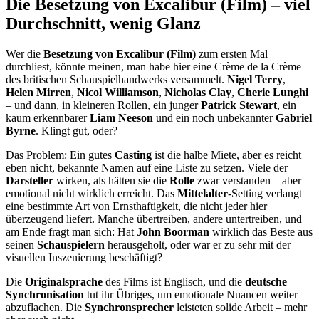
Die Besetzung von Excalibur (Film) – viel
Durchschnitt, wenig Glanz
Wer die
Besetzung von Excalibur (Film)
zum ersten Mal
durchliest, könnte meinen, man habe hier eine Crème de la Crème
des britischen Schauspielhandwerks versammelt.
Nigel Terry
,
Helen Mirren
,
Nicol Williamson
,
Nicholas Clay
,
Cherie Lunghi
– und dann, in kleineren Rollen, ein junger
Patrick Stewart
, ein
kaum erkennbarer
Liam Neeson
und ein noch unbekannter
Gabriel
Byrne
. Klingt gut, oder?
Das Problem: Ein gutes
Casting
ist die halbe Miete, aber es reicht
eben nicht, bekannte Namen auf eine Liste zu setzen. Viele der
Darsteller
wirken, als hätten sie die
Rolle
zwar verstanden – aber
emotional nicht wirklich erreicht. Das
Mittelalter
-Setting verlangt
eine bestimmte Art von Ernsthaftigkeit, die nicht jeder hier
überzeugend liefert. Manche übertreiben, andere untertreiben, und
am Ende fragt man sich: Hat
John Boorman
wirklich das Beste aus
seinen
Schauspielern
herausgeholt, oder war er zu sehr mit der
visuellen Inszenierung beschäftigt?
Die
Originalsprache
des Films ist Englisch, und die
deutsche
Synchronisation
tut ihr Übriges, um emotionale Nuancen weiter
abzuflachen. Die
Synchronsprecher
leisteten solide Arbeit – mehr