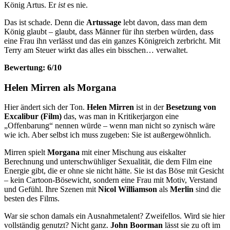
König Artus. Er
ist
es nie.
Das ist schade. Denn die
Artussage
lebt davon, dass man dem
König glaubt – glaubt, dass Männer für ihn sterben würden, dass
eine Frau ihn verlässt und das ein ganzes Königreich zerbricht. Mit
Terry am Steuer wirkt das alles ein bisschen… verwaltet.
Bewertung: 6/10
Helen Mirren als Morgana
Hier ändert sich der Ton.
Helen Mirren
ist in der
Besetzung von
Excalibur (Film)
das, was man in Kritikerjargon eine
„Offenbarung“ nennen würde – wenn man nicht so zynisch wäre
wie ich. Aber selbst ich muss zugeben: Sie ist außergewöhnlich.
Mirren spielt
Morgana
mit einer Mischung aus eiskalter
Berechnung und unterschwühliger Sexualität, die dem Film eine
Energie gibt, die er ohne sie nicht hätte. Sie ist das Böse mit Gesicht
– kein Cartoon-Bösewicht, sondern eine Frau mit Motiv, Verstand
und Gefühl. Ihre Szenen mit
Nicol Williamson
als
Merlin
sind die
besten des Films.
War sie schon damals ein Ausnahmetalent? Zweifellos. Wird sie hier
vollständig genutzt? Nicht ganz.
John Boorman
lässt sie zu oft im