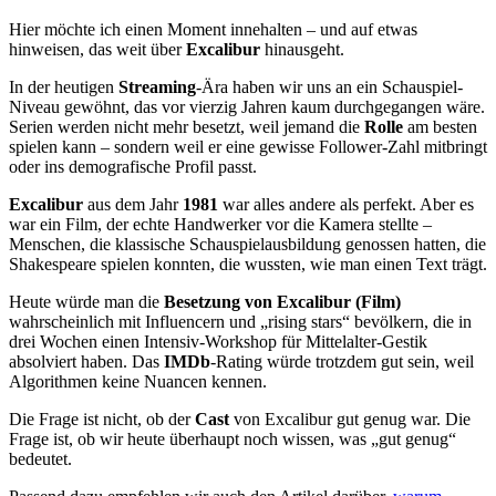
Hier möchte ich einen Moment innehalten – und auf etwas
hinweisen, das weit über
Excalibur
hinausgeht.
In der heutigen
Streaming
-Ära haben wir uns an ein Schauspiel-
Niveau gewöhnt, das vor vierzig Jahren kaum durchgegangen wäre.
Serien werden nicht mehr besetzt, weil jemand die
Rolle
am besten
spielen kann – sondern weil er eine gewisse Follower-Zahl mitbringt
oder ins demografische Profil passt.
Excalibur
aus dem Jahr
1981
war alles andere als perfekt. Aber es
war ein Film, der echte Handwerker vor die Kamera stellte –
Menschen, die klassische Schauspielausbildung genossen hatten, die
Shakespeare spielen konnten, die wussten, wie man einen Text trägt.
Heute würde man die
Besetzung von Excalibur (Film)
wahrscheinlich mit Influencern und „rising stars“ bevölkern, die in
drei Wochen einen Intensiv-Workshop für Mittelalter-Gestik
absolviert haben. Das
IMDb
-Rating würde trotzdem gut sein, weil
Algorithmen keine Nuancen kennen.
Die Frage ist nicht, ob der
Cast
von Excalibur gut genug war. Die
Frage ist, ob wir heute überhaupt noch wissen, was „gut genug“
bedeutet.