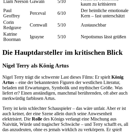
Liam Neeson
Gawain
5/10
kaum zu kritisieren
Paul
Der heimliche emotionale
Perceval
6/10
Geoffrey
Kern – fast unterschätzt
Corin
Cornwall
5/10
Austauschbar
Redgrave
Katrine
Igrayne
5/10
Nepotismus lässt grüßen
Boorman
Die Hauptdarsteller im kritischen Blick
Nigel Terry als König Artus
Nigel Terry trägt die schwerste Last dieses Films: Er spielt
König
Artus
– eine der bekanntesten Figuren der westlichen Literatur,
beladen mit Erwartungen, Symbolik und mythischer Größe. Was
liefert er? Einen anständigen, manchmal berührenden, oft aber auch
merkwürdig farblosen Artus.
Terry ist kein schlechter Schauspieler – das wäre unfair. Aber er ist
auch keiner, der eine Szene allein durch seine Anwesenheit
elektrisiert. Die
Rolle
des Königs verlangt eine Mischung aus
Naivität, Würde und tragischer Schwäche – und Terry schafft es, all
das anzudeuten, ohne es jemals wirklich zu verkörpern. Er
spielt