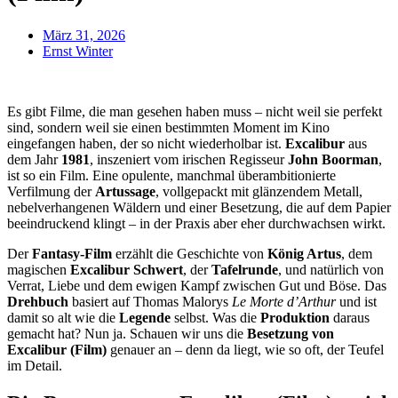
März 31, 2026
Ernst Winter
Es gibt Filme, die man gesehen haben muss – nicht weil sie perfekt
sind, sondern weil sie einen bestimmten Moment im Kino
eingefangen haben, der so nicht wiederholbar ist.
Excalibur
aus
dem Jahr
1981
, inszeniert vom irischen Regisseur
John Boorman
,
ist so ein Film. Eine opulente, manchmal überambitionierte
Verfilmung der
Artussage
, vollgepackt mit glänzendem Metall,
nebelverhangenen Wäldern und einer Besetzung, die auf dem Papier
beeindruckend klingt – in der Praxis aber eher durchwachsen wirkt.
Der
Fantasy-Film
erzählt die Geschichte von
König Artus
, dem
magischen
Excalibur Schwert
, der
Tafelrunde
, und natürlich von
Verrat, Liebe und dem ewigen Kampf zwischen Gut und Böse. Das
Drehbuch
basiert auf Thomas Malorys
Le Morte d’Arthur
und ist
damit so alt wie die
Legende
selbst. Was die
Produktion
daraus
gemacht hat? Nun ja. Schauen wir uns die
Besetzung von
Excalibur (Film)
genauer an – denn da liegt, wie so oft, der Teufel
im Detail.