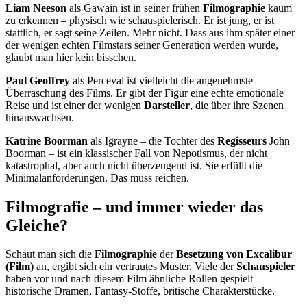
Liam Neeson
als Gawain ist in seiner frühen
Filmographie
kaum
zu erkennen – physisch wie schauspielerisch. Er ist jung, er ist
stattlich, er sagt seine Zeilen. Mehr nicht. Dass aus ihm später einer
der wenigen echten Filmstars seiner Generation werden würde,
glaubt man hier kein bisschen.
Paul Geoffrey
als Perceval ist vielleicht die angenehmste
Überraschung des Films. Er gibt der Figur eine echte emotionale
Reise und ist einer der wenigen
Darsteller
, die über ihre Szenen
hinauswachsen.
Katrine Boorman
als Igrayne – die Tochter des
Regisseurs
John
Boorman – ist ein klassischer Fall von Nepotismus, der nicht
katastrophal, aber auch nicht überzeugend ist. Sie erfüllt die
Minimalanforderungen. Das muss reichen.
Filmografie – und immer wieder das
Gleiche?
Schaut man sich die
Filmographie
der
Besetzung von Excalibur
(Film)
an, ergibt sich ein vertrautes Muster. Viele der
Schauspieler
haben vor und nach diesem Film ähnliche Rollen gespielt –
historische Dramen, Fantasy-Stoffe, britische Charakterstücke.