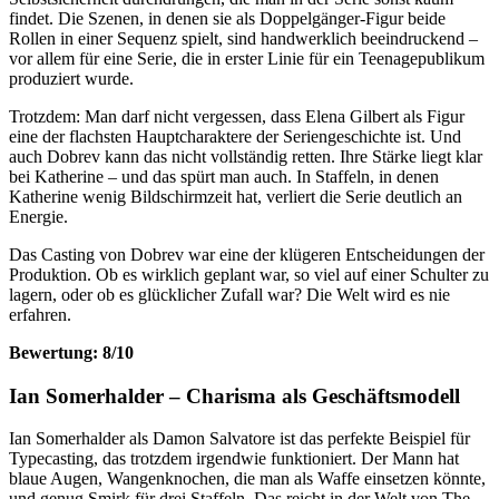
findet. Die Szenen, in denen sie als Doppelgänger-Figur beide
Rollen in einer Sequenz spielt, sind handwerklich beeindruckend –
vor allem für eine Serie, die in erster Linie für ein Teenagepublikum
produziert wurde.
Trotzdem: Man darf nicht vergessen, dass Elena Gilbert als Figur
eine der flachsten Hauptcharaktere der Seriengeschichte ist. Und
auch Dobrev kann das nicht vollständig retten. Ihre Stärke liegt klar
bei Katherine – und das spürt man auch. In Staffeln, in denen
Katherine wenig Bildschirmzeit hat, verliert die Serie deutlich an
Energie.
Das Casting von Dobrev war eine der klügeren Entscheidungen der
Produktion. Ob es wirklich geplant war, so viel auf einer Schulter zu
lagern, oder ob es glücklicher Zufall war? Die Welt wird es nie
erfahren.
Bewertung: 8/10
Ian Somerhalder – Charisma als Geschäftsmodell
Ian Somerhalder als Damon Salvatore ist das perfekte Beispiel für
Typecasting, das trotzdem irgendwie funktioniert. Der Mann hat
blaue Augen, Wangenknochen, die man als Waffe einsetzen könnte,
und genug Smirk für drei Staffeln. Das reicht in der Welt von The