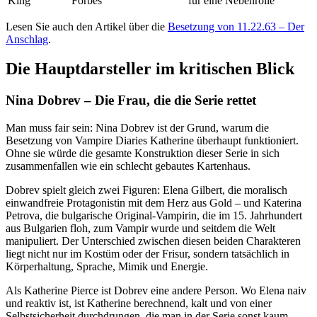
King
Forbes
für eine Nebenrolle
Lesen Sie auch den Artikel über die
Besetzung von 11.22.63 – Der
Anschlag
.
Die Hauptdarsteller im kritischen Blick
Nina Dobrev – Die Frau, die die Serie rettet
Man muss fair sein: Nina Dobrev ist der Grund, warum die
Besetzung von Vampire Diaries Katherine überhaupt funktioniert.
Ohne sie würde die gesamte Konstruktion dieser Serie in sich
zusammenfallen wie ein schlecht gebautes Kartenhaus.
Dobrev spielt gleich zwei Figuren: Elena Gilbert, die moralisch
einwandfreie Protagonistin mit dem Herz aus Gold – und Katerina
Petrova, die bulgarische Original-Vampirin, die im 15. Jahrhundert
aus Bulgarien floh, zum Vampir wurde und seitdem die Welt
manipuliert. Der Unterschied zwischen diesen beiden Charakteren
liegt nicht nur im Kostüm oder der Frisur, sondern tatsächlich in
Körperhaltung, Sprache, Mimik und Energie.
Als Katherine Pierce ist Dobrev eine andere Person. Wo Elena naiv
und reaktiv ist, ist Katherine berechnend, kalt und von einer
Selbstsicherheit durchdrungen, die man in der Serie sonst kaum