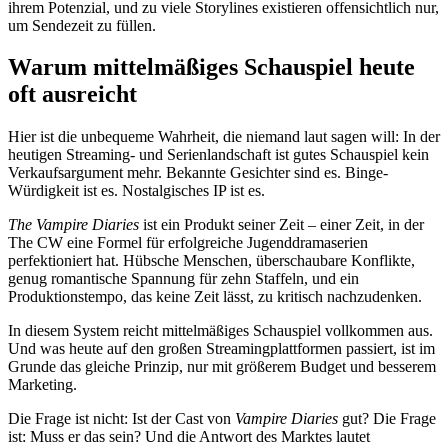
ihrem Potenzial, und zu viele Storylines existieren offensichtlich nur,
um Sendezeit zu füllen.
Warum mittelmäßiges Schauspiel heute
oft ausreicht
Hier ist die unbequeme Wahrheit, die niemand laut sagen will: In der
heutigen Streaming- und Serienlandschaft ist gutes Schauspiel kein
Verkaufsargument mehr. Bekannte Gesichter sind es. Binge-
Würdigkeit ist es. Nostalgisches IP ist es.
The Vampire Diaries
ist ein Produkt seiner Zeit – einer Zeit, in der
The CW eine Formel für erfolgreiche Jugenddramaserien
perfektioniert hat. Hübsche Menschen, überschaubare Konflikte,
genug romantische Spannung für zehn Staffeln, und ein
Produktionstempo, das keine Zeit lässt, zu kritisch nachzudenken.
In diesem System reicht mittelmäßiges Schauspiel vollkommen aus.
Und was heute auf den großen Streamingplattformen passiert, ist im
Grunde das gleiche Prinzip, nur mit größerem Budget und besserem
Marketing.
Die Frage ist nicht: Ist der Cast von
Vampire Diaries
gut? Die Frage
ist: Muss er das sein? Und die Antwort des Marktes lautet