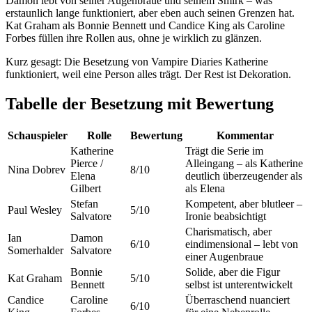
Damon lebt von seiner Augenbraue und seinem Smirk – was
erstaunlich lange funktioniert, aber eben auch seinen Grenzen hat.
Kat Graham als Bonnie Bennett und Candice King als Caroline
Forbes füllen ihre Rollen aus, ohne je wirklich zu glänzen.
Kurz gesagt: Die Besetzung von Vampire Diaries Katherine
funktioniert, weil eine Person alles trägt. Der Rest ist Dekoration.
Tabelle der Besetzung mit Bewertung
Schauspieler
Rolle
Bewertung
Kommentar
Katherine
Trägt die Serie im
Pierce /
Alleingang – als Katherine
Nina Dobrev
8/10
Elena
deutlich überzeugender als
Gilbert
als Elena
Stefan
Kompetent, aber blutleer –
Paul Wesley
5/10
Salvatore
Ironie beabsichtigt
Charismatisch, aber
Ian
Damon
6/10
eindimensional – lebt von
Somerhalder
Salvatore
einer Augenbraue
Bonnie
Solide, aber die Figur
Kat Graham
5/10
Bennett
selbst ist unterentwickelt
Candice
Caroline
Überraschend nuanciert
6/10