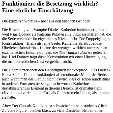
Funktioniert die Besetzung wirklich?
Eine ehrliche Einschätzung
Die kurze Antwort: Ja – aber aus den falschen Gründen.
Die Besetzung von Vampire Diaries Katherine funktioniert primär,
weil Nina Dobrev als Katerina Petrova eine Figur erschaffen hat, die
die Serie weit über ihr eigentliches Niveau hebt. Die Doppelgänger-
Konstruktion – Elena als reine Seele, Katherine als skrupellose
Überlebenskünstlerin – ist eine der wenigen wirklich interessanten
erzählerischen Entscheidungen, die
The Vampire Diaries
getroffen
hat. Und Dobrev trägt diese Konstruktion mit einer Überzeugung,
die man im restlichen Cast vergeblich sucht.
Die Chemie zwischen den Hauptfiguren ist akzeptabel. Das Dreieck
Elena-Stefan-Damon funktioniert als emotionaler Motor der Serie,
auch wenn man das Gefühl nicht loswird, dass es schon hundertmal
in anderen Formaten besser gemacht wurde. Katherine als
destabilisierendes Element in diesem Dreieck ist dramaturgisch
clever – und verleiht dem Cast als Ganzem mehr Leben, als er ohne
sie hätte.
Aber: Der Cast als Kollektiv ist schwächer als sein stärkstes Glied.
Zu viele Figuren bleiben blass, zu viele Darsteller bleiben unter