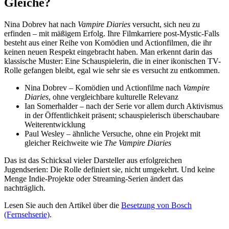
Gleiche?
Nina Dobrev hat nach
Vampire Diaries
versucht, sich neu zu
erfinden – mit mäßigem Erfolg. Ihre Filmkarriere post-Mystic-Falls
besteht aus einer Reihe von Komödien und Actionfilmen, die ihr
keinen neuen Respekt eingebracht haben. Man erkennt darin das
klassische Muster: Eine Schauspielerin, die in einer ikonischen TV-
Rolle gefangen bleibt, egal wie sehr sie es versucht zu entkommen.
Nina Dobrev – Komödien und Actionfilme nach
Vampire
Diaries
, ohne vergleichbare kulturelle Relevanz
Ian Somerhalder – nach der Serie vor allem durch Aktivismus
in der Öffentlichkeit präsent; schauspielerisch überschaubare
Weiterentwicklung
Paul Wesley – ähnliche Versuche, ohne ein Projekt mit
gleicher Reichweite wie
The Vampire Diaries
Das ist das Schicksal vieler Darsteller aus erfolgreichen
Jugendserien: Die Rolle definiert sie, nicht umgekehrt. Und keine
Menge Indie-Projekte oder Streaming-Serien ändert das
nachträglich.
Lesen Sie auch den Artikel über die
Besetzung von Bosch
(Fernsehserie)
.