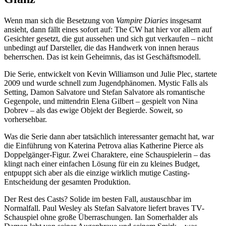
Wenn man sich die Besetzung von
Vampire Diaries
insgesamt
ansieht, dann fällt eines sofort auf: The CW hat hier vor allem auf
Gesichter gesetzt, die gut aussehen und sich gut verkaufen – nicht
unbedingt auf Darsteller, die das Handwerk von innen heraus
beherrschen. Das ist kein Geheimnis, das ist Geschäftsmodell.
Die Serie, entwickelt von Kevin Williamson und Julie Plec, startete
2009 und wurde schnell zum Jugendphänomen. Mystic Falls als
Setting, Damon Salvatore und Stefan Salvatore als romantische
Gegenpole, und mittendrin Elena Gilbert – gespielt von Nina
Dobrev – als das ewige Objekt der Begierde. Soweit, so
vorhersehbar.
Was die Serie dann aber tatsächlich interessanter gemacht hat, war
die Einführung von Katerina Petrova alias Katherine Pierce als
Doppelgänger-Figur. Zwei Charaktere, eine Schauspielerin – das
klingt nach einer einfachen Lösung für ein zu kleines Budget,
entpuppt sich aber als die einzige wirklich mutige Casting-
Entscheidung der gesamten Produktion.
Der Rest des Casts? Solide im besten Fall, austauschbar im
Normalfall. Paul Wesley als Stefan Salvatore liefert braves TV-
Schauspiel ohne große Überraschungen. Ian Somerhalder als