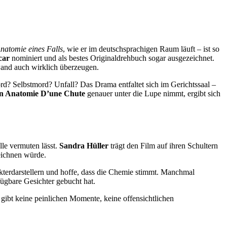
natomie eines Falls
, wie er im deutschsprachigen Raum läuft – ist so
car
nominiert und als bestes Originaldrehbuch sogar ausgezeichnet.
wand auch wirklich überzeugen.
d? Selbstmord? Unfall? Das Drama entfaltet sich im Gerichtssaal –
on Anatomie D’une Chute
genauer unter die Lupe nimmt, ergibt sich
lle vermuten lässt.
Sandra Hüller
trägt den Film auf ihren Schultern
eichnen würde.
akterdarstellern und hoffe, dass die Chemie stimmt. Manchmal
fügbare Gesichter gebucht hat.
gibt keine peinlichen Momente, keine offensichtlichen