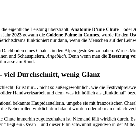
die eigentliche Leistung überstrahlt.
Anatomie D’une Chute
– oder
A
m Jahr
2023
gewann die
Goldene Palme in Cannes
, wurde für den
Os
n Gerichtsdrama funktioniert nur dann, wenn die Menschen auf der Lein
om Dachboden eines Chalets in den Alpen gestoßen zu haben. War es Mor
innen und Schauspielern.
Angeblich.
Denn wenn man die
Besetzung v
 Füllmasse am Rand.
 viel Durchschnitt, wenig Glanz
schlecht. Er ist nur… nicht so außergewöhnlich, wie die Festivalpreiswe
olider Handwerksarbeit und dem, was ich höflich als „funktional” bez
ational bekannte Hauptdarstellerin, umgebe sie mit französischen Char
ob die Nebenrollen wirklich durchdacht wurden oder ob man einfach ver
Chute immerhin zugutezuhalten ist: Niemand fällt wirklich durch. Es 
n” liegt ein Ozean – und dieser Film schwimmt irgendwo in der Mitte.