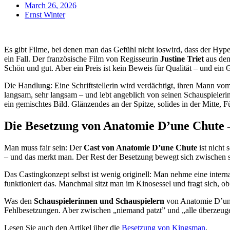
March 26, 2026
Ernst Winter
Es gibt Filme, bei denen man das Gefühl nicht loswird, dass der Hype 
ein Fall. Der französische Film von Regisseurin
Justine Triet
aus de
Schön und gut. Aber ein Preis ist kein Beweis für Qualität – und ei
Die Handlung: Eine Schriftstellerin wird verdächtigt, ihren Mann v
langsam, sehr langsam – und lebt angeblich von seinen Schauspieler
ein gemischtes Bild. Glänzendes an der Spitze, solides in der Mitte,
Die Besetzung von Anatomie D’une Chute –
Man muss fair sein: Der
Cast von Anatomie D’une Chute
ist nicht 
– und das merkt man. Der Rest der Besetzung bewegt sich zwischen s
Das Castingkonzept selbst ist wenig originell: Man nehme eine intern
funktioniert das. Manchmal sitzt man im Kinosessel und fragt sich, 
Was den
Schauspielerinnen und Schauspielern
von Anatomie D’une 
Fehlbesetzungen. Aber zwischen „niemand patzt” und „alle überzeuge
Lesen Sie auch den Artikel über die
Besetzung von Kingsman
.