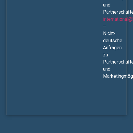
und
Partnerschaft
international
–
Nicht-
deutsche
Anfragen
zu
Partnerschaft
und
Marketingmögl