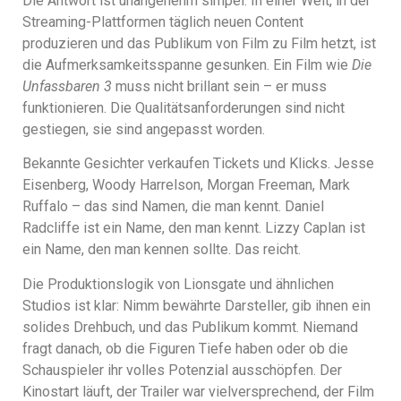
Die Antwort ist unangenehm simpel. In einer Welt, in der
Streaming-Plattformen täglich neuen Content
produzieren und das Publikum von Film zu Film hetzt, ist
die Aufmerksamkeitsspanne gesunken. Ein Film wie
Die
Unfassbaren 3
muss nicht brillant sein – er muss
funktionieren. Die Qualitätsanforderungen sind nicht
gestiegen, sie sind angepasst worden.
Bekannte Gesichter verkaufen Tickets und Klicks. Jesse
Eisenberg, Woody Harrelson, Morgan Freeman, Mark
Ruffalo – das sind Namen, die man kennt. Daniel
Radcliffe ist ein Name, den man kennt. Lizzy Caplan ist
ein Name, den man kennen sollte. Das reicht.
Die Produktionslogik von Lionsgate und ähnlichen
Studios ist klar: Nimm bewährte Darsteller, gib ihnen ein
solides Drehbuch, und das Publikum kommt. Niemand
fragt danach, ob die Figuren Tiefe haben oder ob die
Schauspieler ihr volles Potenzial ausschöpfen. Der
Kinostart läuft, der Trailer war vielversprechend, der Film