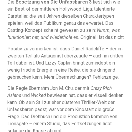
Die
Besetzung von Die Unfassbaren 3
liest sich wie
ein Best-of der mittleren Hollywood-Liga: talentierte
Darsteller, die seit Jahren dieselben Charaktertypen
spielen, weil das Publikum genau das erwartet. Das
Casting-Konzept scheint gewesen zu sein:
Nimm, was
funktioniert hat, und wiederhole es.
Originell ist das nicht.
Positiv zu vermerken ist, dass Daniel Radcliffe – der im
zweiten Teil als Antagonist überzeugte – auch im dritten
Teil dabei ist. Und Lizzy Caplan bringt zumindest ein
wenig frische Energie in eine Reihe, die sie dringend
gebrauchen kann. Mehr Überraschungen? Fehlanzeige.
Die Regie übernahm Jon M. Chu, der mit
Crazy Rich
Asians
und
Wicked
bewiesen hat, dass er visuell denken
kann. Ob sein Stil zur eher düsteren Thriller-Welt der
Unfassbaren passt, war vor dem Kinostart die große
Frage. Das Drehbuch und die Produktion kommen von
Lionsgate – einem Studio, das Fortsetzungen liebt,
solange die Kasse stimmt.