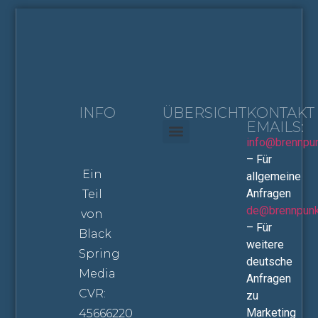
INFO
ÜBERSICHT
KONTAKT
EMAILS:
info@brennpu
Haus & Wohnen
Stream & Screen
– Für
Ein
allgemeine
Anfragen
Teil
de@brennpunk
von
– Für
Black
weitere
Spring
deutsche
Media
Anfragen
CVR:
zu
Marketing
45666220