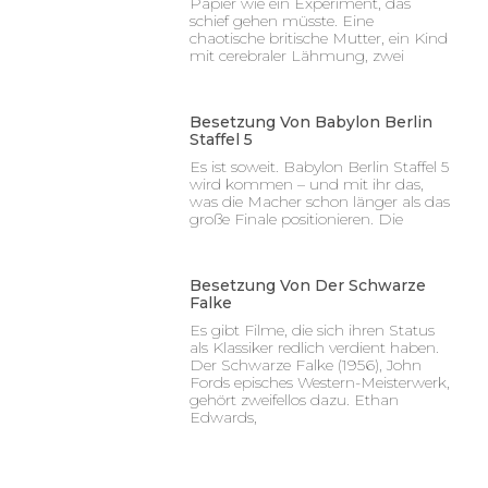
Papier wie ein Experiment, das
schief gehen müsste. Eine
chaotische britische Mutter, ein Kind
mit cerebraler Lähmung, zwei
Besetzung Von Babylon Berlin
Staffel 5
Es ist soweit. Babylon Berlin Staffel 5
wird kommen – und mit ihr das,
was die Macher schon länger als das
große Finale positionieren. Die
Besetzung Von Der Schwarze
Falke
Es gibt Filme, die sich ihren Status
als Klassiker redlich verdient haben.
Der Schwarze Falke (1956), John
Fords episches Western-Meisterwerk,
gehört zweifellos dazu. Ethan
Edwards,