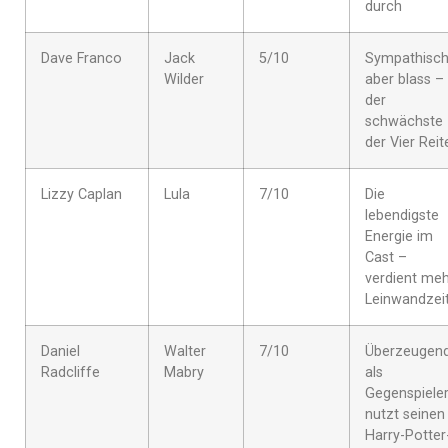
durch
Dave Franco
Jack
5/10
Sympathisch
Wilder
aber blass –
der
schwächste
der Vier Reit
Lizzy Caplan
Lula
7/10
Die
lebendigste
Energie im
Cast –
verdient me
Leinwandzei
Daniel
Walter
7/10
Überzeugen
Radcliffe
Mabry
als
Gegenspieler
nutzt seinen
Harry-Potter