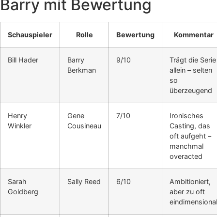
Barry mit Bewertung
Schauspieler
Rolle
Bewertung
Kommentar
Bill Hader
Barry
9/10
Trägt die Serie
Berkman
allein – selten
so
überzeugend
Henry
Gene
7/10
Ironisches
Winkler
Cousineau
Casting, das
oft aufgeht –
manchmal
overacted
Sarah
Sally Reed
6/10
Ambitioniert,
Goldberg
aber zu oft
eindimensiona