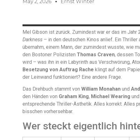
May 2, 2026
Ernst Winter
Mel Gibson ist zurück. Zumindest war er das im Jahr 
Darkness
– in den deutschen Kinos anlief. Ein Thrille
übernahm, einem Mann, der zumindest wusste, wie ma
den Bostoner Polizisten
Thomas Craven
, dessen T
wird – was ihn in ein Labyrinth aus Verschwörung, Ato
Besetzung von Auftrag Rache
klingt auf dem Papie
der Leinwand funktioniert? Eine andere Frage.
Das Drehbuch stammt von
William Monahan
und
And
den Händen von
Graham King
,
Michael Wearing
un
entsprechende Thriller-Ästhetik. Alles korrekt. Alles 
bisschen vorhersehbar.
Wer steckt eigentlich hint