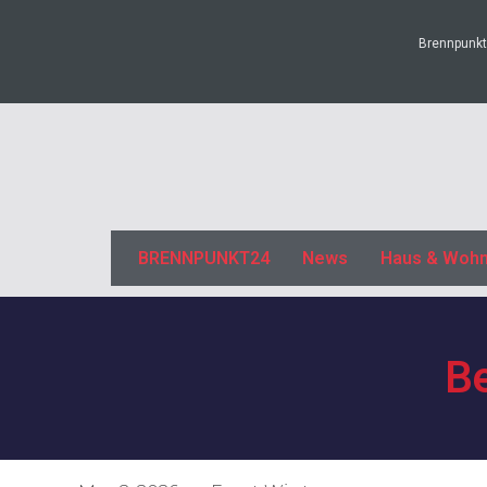
Brennpunkt2
BRENNPUNKT24
News
Haus & Woh
Be