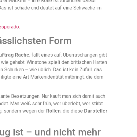
 entwickeln – ihre Rolle ist strukturell darauf
. Das ist schade und deutet auf eine Schwäche im
esperado
.
lässlichsten Form
uftrag Rache
, fällt eines auf: Überraschungen gibt
 wie gehabt. Winstone spielt den britischen Harten
 Schurken – wie üblich. Das ist kein Zufall, das
ligte eine Art Markenidentität mitbringt, die dem
kante Besetzungen. Nur kauft man sich damit auch
et. Man weiß sehr früh, wer überlebt, wer stirbt
ng, sondern wegen der
Rollen
, die diese
Darsteller
ug ist – und nicht mehr