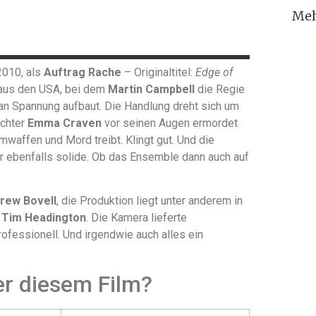
Meh
2010, als
Auftrag Rache
– Originaltitel:
Edge of
r aus den USA, bei dem
Martin Campbell
die Regie
n Spannung aufbaut. Die Handlung dreht sich um
ochter
Emma Craven
vor seinen Augen ermordet
mwaffen und Mord treibt. Klingt gut. Und die
r ebenfalls solide. Ob das Ensemble dann auch auf
rew Bovell
, die Produktion liegt unter anderem in
d
Tim Headington
. Die Kamera lieferte
professionell. Und irgendwie auch alles ein
er diesem Film?