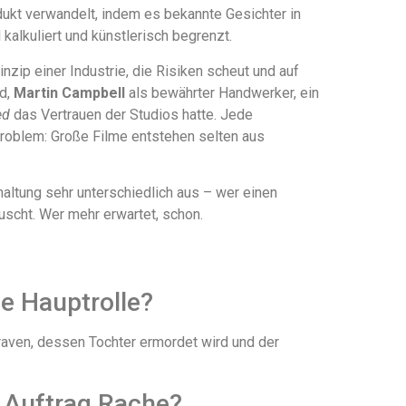
odukt verwandelt, indem es bekannte Gesichter in
kalkuliert und künstlerisch begrenzt.
zip einer Industrie, die Risiken scheut und auf
d,
Martin Campbell
als bewährter Handwerker, ein
ed
das Vertrauen der Studios hatte. Jede
 Problem: Große Filme entstehen selten aus
haltung sehr unterschiedlich aus – wer einen
äuscht. Wer mehr erwartet, schon.
ie Hauptrolle?
aven, dessen Tochter ermordet wird und der
n Auftrag Rache?