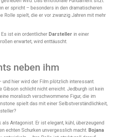
e getrieben wird. Das emotionale Fundament sitzt.
nn er spricht – besonders in den dramatischeren
 Rolle spielt, die er vor zwanzig Jahren mit mehr
 Es ist ein ordentlicher
Darsteller
in einer
roßen erwartet, wird enttäuscht.
chts neben ihm
 und hier wird der Film plötzlich interessant.
e Gibson schlicht nicht erreicht. Jedburgh ist kein
t eine moralisch verschwommene Figur, die im
instone spielt das mit einer Selbstverständlichkeit,
steller?
 als Antagonist. Er ist elegant, kühl, überzeugend
inen echten Schurken unvergesslich macht.
Bojana