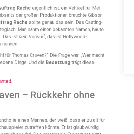
Auftrag Rache
eigentlich ist: ein Vehikel für Mel
abseits der großen Produktionen brauchte Gibson
ftrag Rache
sollte genau das sein. Das Casting-
trategisch. Man nahm einen bekannten Namen, baute
 Das ist kein Vorwurf, das ist Hollywood-
u nennen.
ahl für Thomas Craven?” Die Frage war: „Wer macht
hiedene Dinge. Und die
Besetzung
trägt diese
anted
.
raven – Rückkehr ohne
ncholie eines Mannes, der weiß, dass er zu alt für
chauspieler zutreffen könnte. Er ist glaubwürdig