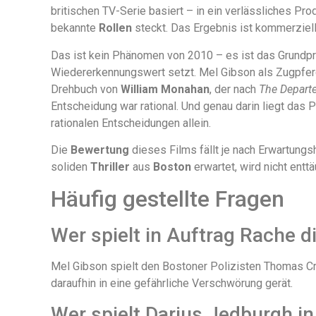
britischen TV-Serie basiert – in ein verlässliches Pr
bekannte
Rollen
steckt. Das Ergebnis ist kommerziell 
Das ist kein Phänomen von 2010 – es ist das Grundprin
Wiedererkennungswert setzt. Mel Gibson als Zugpfer
Drehbuch von
William Monahan
, der nach
The Depart
Entscheidung war rational. Und genau darin liegt das
rationalen Entscheidungen allein.
Die
Bewertung
dieses Films fällt je nach Erwartungs
soliden
Thriller
aus
Boston
erwartet, wird nicht entt
Häufig gestellte Fragen
Wer spielt in Auftrag Rache d
Mel Gibson spielt den Bostoner Polizisten Thomas Cr
daraufhin in eine gefährliche Verschwörung gerät.
Wer spielt Darius Jedburgh i