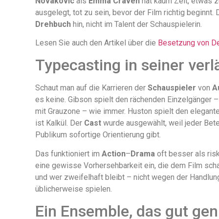
Novakovic
als
Emma Craven
hat kaum Zeit, etwas zu
ausgelegt, tot zu sein, bevor der Film richtig beginnt
Drehbuch
hin, nicht im Talent der Schauspielerin.
Lesen Sie auch den Artikel über die
Besetzung von D
Typecasting in seiner ver
Schaut man auf die Karrieren der
Schauspieler
von
A
es keine. Gibson spielt den rächenden Einzelgänger –
mit Grauzone – wie immer. Huston spielt den eleganten
ist Kalkül. Der
Cast
wurde ausgewählt, weil jeder Betei
Publikum sofortige Orientierung gibt.
Das funktioniert im
Action
–
Drama
oft besser als ris
eine gewisse Vorhersehbarkeit ein, die dem Film schad
und wer zweifelhaft bleibt – nicht wegen der Handlu
üblicherweise spielen.
Ein Ensemble, das gut gen