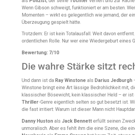
als
Polizist
, der seine
Tochter
verliert und zur Rach
Wenn Gibson schweigt, funktioniert er am besten. We
Momenten – wirkt es gelegentlich wie jemand, der eine
Überzeugung gespielt hätte.
Trotzdem: Er ist kein Totalausfall. Weit davon entfernt.
ordentlichen Rolle. Nur wer eine Wiedergeburt eines G
Bewertung: 7/10
Die wahre Stärke sitzt re
Und dann ist da
Ray Winstone
als
Darius Jedburgh
–
Winstone bringt eine Art lässige Bedrohlichkeit mit, di
klassischer Bösewicht, kein klassischer Held – er is
Thriller
-Genre eigentlich selten so gut besetzt ist. W
die fast irritiert: Warum ist dieser Mann nicht Hauptdar
Danny Huston
als
Jack Bennett
erfüllt seinen Zweck
unmoralisch. Aber es fehlt ihm die eine Szene, die e