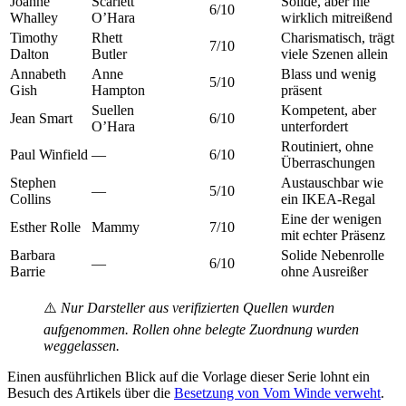
Joanne
Scarlett
Solide, aber nie
6/10
Whalley
O’Hara
wirklich mitreißend
Timothy
Rhett
Charismatisch, trägt
7/10
Dalton
Butler
viele Szenen allein
Annabeth
Anne
Blass und wenig
5/10
Gish
Hampton
präsent
Suellen
Kompetent, aber
Jean Smart
6/10
O’Hara
unterfordert
Routiniert, ohne
Paul Winfield
—
6/10
Überraschungen
Stephen
Austauschbar wie
—
5/10
Collins
ein IKEA-Regal
Eine der wenigen
Esther Rolle
Mammy
7/10
mit echter Präsenz
Barbara
Solide Nebenrolle
—
6/10
Barrie
ohne Ausreißer
⚠️
Nur Darsteller aus verifizierten Quellen wurden
aufgenommen. Rollen ohne belegte Zuordnung wurden
weggelassen.
Einen ausführlichen Blick auf die Vorlage dieser Serie lohnt ein
Besuch des Artikels über die
Besetzung von Vom Winde verweht
.