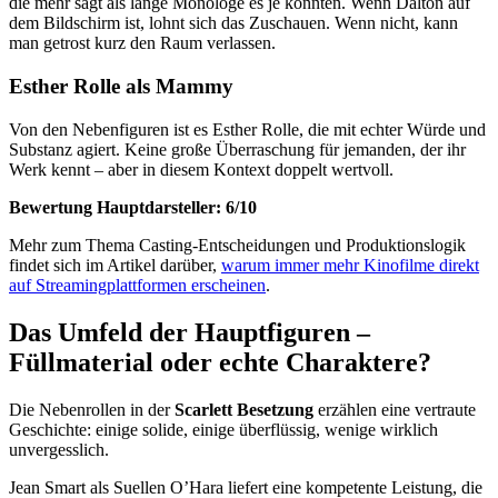
die mehr sagt als lange Monologe es je könnten. Wenn Dalton auf
dem Bildschirm ist, lohnt sich das Zuschauen. Wenn nicht, kann
man getrost kurz den Raum verlassen.
Esther Rolle als Mammy
Von den Nebenfiguren ist es Esther Rolle, die mit echter Würde und
Substanz agiert. Keine große Überraschung für jemanden, der ihr
Werk kennt – aber in diesem Kontext doppelt wertvoll.
Bewertung Hauptdarsteller: 6/10
Mehr zum Thema Casting-Entscheidungen und Produktionslogik
findet sich im Artikel darüber,
warum immer mehr Kinofilme direkt
auf Streamingplattformen erscheinen
.
Das Umfeld der Hauptfiguren –
Füllmaterial oder echte Charaktere?
Die Nebenrollen in der
Scarlett Besetzung
erzählen eine vertraute
Geschichte: einige solide, einige überflüssig, wenige wirklich
unvergesslich.
Jean Smart als Suellen O’Hara liefert eine kompetente Leistung, die