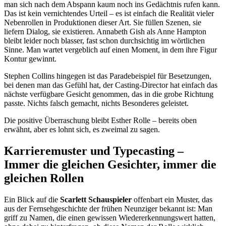
man sich nach dem Abspann kaum noch ins Gedächtnis rufen kann.
Das ist kein vernichtendes Urteil – es ist einfach die Realität vieler
Nebenrollen in Produktionen dieser Art. Sie füllen Szenen, sie
liefern Dialog, sie existieren. Annabeth Gish als Anne Hampton
bleibt leider noch blasser, fast schon durchsichtig im wörtlichen
Sinne. Man wartet vergeblich auf einen Moment, in dem ihre Figur
Kontur gewinnt.
Stephen Collins hingegen ist das Paradebeispiel für Besetzungen,
bei denen man das Gefühl hat, der Casting-Director hat einfach das
nächste verfügbare Gesicht genommen, das in die grobe Richtung
passte. Nichts falsch gemacht, nichts Besonderes geleistet.
Die positive Überraschung bleibt Esther Rolle – bereits oben
erwähnt, aber es lohnt sich, es zweimal zu sagen.
Karrieremuster und Typecasting –
Immer die gleichen Gesichter, immer die
gleichen Rollen
Ein Blick auf die
Scarlett Schauspieler
offenbart ein Muster, das
aus der Fernsehgeschichte der frühen Neunziger bekannt ist: Man
griff zu Namen, die einen gewissen Wiedererkennungswert hatten,