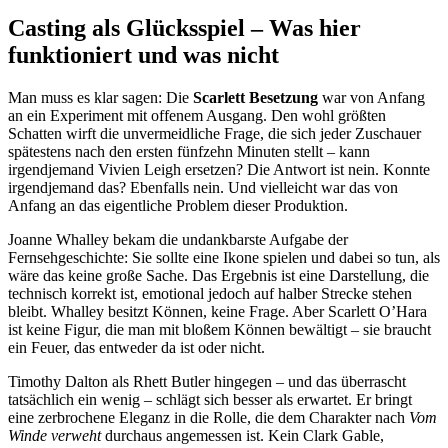
Casting als Glücksspiel – Was hier
funktioniert und was nicht
Man muss es klar sagen: Die
Scarlett Besetzung
war von Anfang
an ein Experiment mit offenem Ausgang. Den wohl größten
Schatten wirft die unvermeidliche Frage, die sich jeder Zuschauer
spätestens nach den ersten fünfzehn Minuten stellt – kann
irgendjemand Vivien Leigh ersetzen? Die Antwort ist nein. Konnte
irgendjemand das? Ebenfalls nein. Und vielleicht war das von
Anfang an das eigentliche Problem dieser Produktion.
Joanne Whalley bekam die undankbarste Aufgabe der
Fernsehgeschichte: Sie sollte eine Ikone spielen und dabei so tun, als
wäre das keine große Sache. Das Ergebnis ist eine Darstellung, die
technisch korrekt ist, emotional jedoch auf halber Strecke stehen
bleibt. Whalley besitzt Können, keine Frage. Aber Scarlett O’Hara
ist keine Figur, die man mit bloßem Können bewältigt – sie braucht
ein Feuer, das entweder da ist oder nicht.
Timothy Dalton als Rhett Butler hingegen – und das überrascht
tatsächlich ein wenig – schlägt sich besser als erwartet. Er bringt
eine zerbrochene Eleganz in die Rolle, die dem Charakter nach
Vom
Winde verweht
durchaus angemessen ist. Kein Clark Gable,