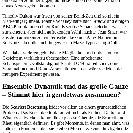
ohne dabei zu hinterfragen, ob diese Namen der Rolle wirklich
etwas Neues geben konnten.
Timothy Dalton war frisch von seiner Bond-Zeit und somit ein
Marketingargument. Joanne Whalley hatte nach
Willow
und einigen
BBC-Produktionen einen Ruf als seriöse Schauspielerin – was sie
zur sicheren, aber nicht aufregenden Wahl machte. Jean Smart war
aus dem amerikanischen Fernsehen bekannt. Alles Namen mit
Substanz, aber alle auch in gewissem Maße Typecasting-Opfer.
Was dabei verloren geht, ist die Möglichkeit, mit unbekannten
Gesichtern wirklich zu überraschen. Eine unbekannte
Schauspielerin, vollständig auf Scarlett O’Hara reduziert, ohne
Vorannahmen und Bond-Assoziationen – das wäre vielleicht das
mutigere Experiment gewesen.
Ensemble-Dynamik und das große Ganze
– Stimmt hier irgendetwas zusammen?
Die
Scarlett Besetzung
leidet vor allem an einem grundsätzlichen
Problem: Das Ensemble funktioniert nicht als Einheit. Dalton und
Whalley entwickeln kaum die explosive Chemie, die Scarlett und
Rhett eigentlich definiert. Es gibt Momente, in denen man ahnt, was
hätte sein können – aber sie bleiben Momente, keine durchgehende