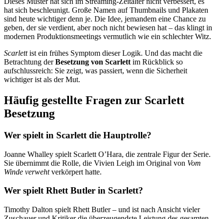
Dieses Muster hat sich im Streaming-Zeitalter nicht verbessert, es
hat sich beschleunigt. Große Namen auf Thumbnails und Plakaten
sind heute wichtiger denn je. Die Idee, jemandem eine Chance zu
geben, der sie verdient, aber noch nicht bewiesen hat – das klingt in
modernen Produktionsmeetings vermutlich wie ein schlechter Witz.
Scarlett
ist ein frühes Symptom dieser Logik. Und das macht die
Betrachtung der
Besetzung von Scarlett
im Rückblick so
aufschlussreich: Sie zeigt, was passiert, wenn die Sicherheit
wichtiger ist als der Mut.
Häufig gestellte Fragen zur Scarlett
Besetzung
Wer spielt in Scarlett die Hauptrolle?
Joanne Whalley spielt Scarlett O’Hara, die zentrale Figur der Serie.
Sie übernimmt die Rolle, die Vivien Leigh im Original von
Vom
Winde verweht
verkörpert hatte.
Wer spielt Rhett Butler in Scarlett?
Timothy Dalton spielt Rhett Butler – und ist nach Ansicht vieler
Zuschauer und Kritiker die überzeugendste Leistung des gesamten