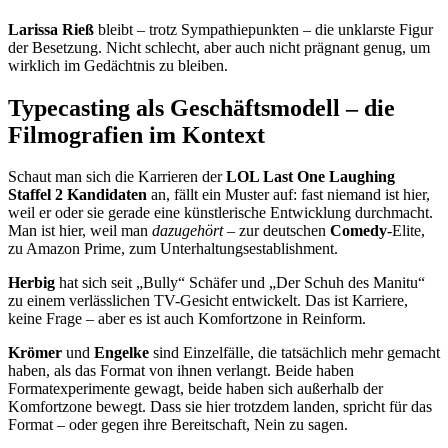
Larissa Rieß
bleibt – trotz Sympathiepunkten – die unklarste Figur
der Besetzung. Nicht schlecht, aber auch nicht prägnant genug, um
wirklich im Gedächtnis zu bleiben.
Typecasting als Geschäftsmodell – die
Filmografien im Kontext
Schaut man sich die Karrieren der
LOL Last One Laughing
Staffel 2 Kandidaten
an, fällt ein Muster auf: fast niemand ist hier,
weil er oder sie gerade eine künstlerische Entwicklung durchmacht.
Man ist hier, weil man
dazugehört
– zur deutschen
Comedy
-Elite,
zu Amazon Prime, zum Unterhaltungsestablishment.
Herbig
hat sich seit „Bully“ Schäfer und „Der Schuh des Manitu“
zu einem verlässlichen TV-Gesicht entwickelt. Das ist Karriere,
keine Frage – aber es ist auch Komfortzone in Reinform.
Krömer
und
Engelke
sind Einzelfälle, die tatsächlich mehr gemacht
haben, als das Format von ihnen verlangt. Beide haben
Formatexperimente gewagt, beide haben sich außerhalb der
Komfortzone bewegt. Dass sie hier trotzdem landen, spricht für das
Format – oder gegen ihre Bereitschaft, Nein zu sagen.