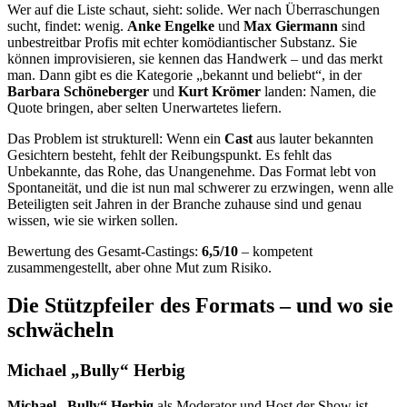
Wer auf die Liste schaut, sieht: solide. Wer nach Überraschungen
sucht, findet: wenig.
Anke Engelke
und
Max Giermann
sind
unbestreitbar Profis mit echter komödiantischer Substanz. Sie
können improvisieren, sie kennen das Handwerk – und das merkt
man. Dann gibt es die Kategorie „bekannt und beliebt“, in der
Barbara Schöneberger
und
Kurt Krömer
landen: Namen, die
Quote bringen, aber selten Unerwartetes liefern.
Das Problem ist strukturell: Wenn ein
Cast
aus lauter bekannten
Gesichtern besteht, fehlt der Reibungspunkt. Es fehlt das
Unbekannte, das Rohe, das Unangenehme. Das Format lebt von
Spontaneität, und die ist nun mal schwerer zu erzwingen, wenn alle
Beteiligten seit Jahren in der Branche zuhause sind und genau
wissen, wie sie wirken sollen.
Bewertung des Gesamt-Castings:
6,5/10
– kompetent
zusammengestellt, aber ohne Mut zum Risiko.
Die Stützpfeiler des Formats – und wo sie
schwächeln
Michael „Bully“ Herbig
Michael „Bully“ Herbig
als Moderator und Host der Show ist