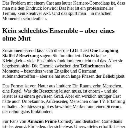
Das Problem mit einem Cast aus lauter Karriere-Comedians ist, dass
man nie den Eindruck loswird: Das hier ist ein professioneller
Termin, kein kreativer Akt. Und das spürt man – in manchen
Momenten sehr deutlich.
Kein schlechtes Ensemble – aber eines
ohne Mut
Zusammenfassend lässt sich über die
LOL Last One Laughing
Staffel 2 Besetzung
sagen: Sie funktioniert. Das ist keine
Kleinigkeit – viele Ensembles funktionieren nicht mal das. Aber sie
begeistert nicht. Die Chemie zwischen den
Teilnehmern
hat
Momente – besonders wenn Engelke und Giermann
aufeinandertreffen – aber sie hat auch lange Phasen der Beliebigkeit.
Das Format ist von Natur aus limitiert: Ein Raum, zehn Menschen,
eine Regel. Was die Besetzung leisten muss, ist enorm – und sie
leistet es zu einem gewissen Grad. Aber ein wirklich mutiger Cast
hätte auch Unbekannte, Außenseiter, Menschen ohne TV-Erfahrung
enthalten. Stattdessen gibt es bewährte Marken und einen
Stream
,
der reibungslos funktioniert.
Für Fans von
Amazon Prime
-Comedy und deutschen Comedians
ist das genug. Für jeden, der sich etwas Unerwartetes erhofft: Lieber