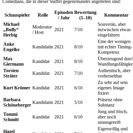
Comedians, die in dieser Staffel gegeneinander angetreten sind:
Episoden
Bewertung
Schauspieler
Rolle
Kommentar
/ Jahr
(1–10)
Michael
Souverän, aber
Moderator
„Bully“
2021
7/10
inzwischen etwas
/ Host
Herbig
eingefahren
Eine der wenigen
Anke
Kandidatin
2021
8/10
mit echter Timing-
Engelke
Kompetenz
Max
Überzeugend durc
Kandidat
2021
8/10
Giermann
Wandlungsfähigkei
Torsten
Authentisch, aber
Kandidat
2021
7/10
Sträter
vorhersehbar
Zu sehr auf sein
Kurt Krömer
Kandidat
2021
6/10
eigenes Image
fixiert
Barbara
Präsenz ohne
Kandidatin
2021
5/10
Schöneberger
Substanz
Jung und frisch,
Tommi
Kandidat
2021
6/10
aber noch
Schmitt
unausgereift
Eigenwillig und
Hazel