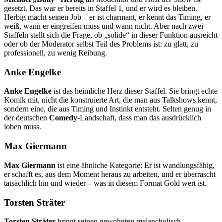
gesetzt. Das war er bereits in Staffel 1, und er wird es bleiben.
Herbig macht seinen Job – er ist charmant, er kennt das Timing, er
weiß, wann er eingreifen muss und wann nicht. Aber nach zwei
Staffeln stellt sich die Frage, ob „solide“ in dieser Funktion ausreicht
oder ob der Moderator selbst Teil des Problems ist: zu glatt, zu
professionell, zu wenig Reibung.
Anke Engelke
Anke Engelke
ist das heimliche Herz dieser Staffel. Sie bringt echte
Komik mit, nicht die konstruierte Art, die man aus Talkshows kennt,
sondern eine, die aus Timing und Instinkt entsteht. Selten genug in
der deutschen
Comedy
-Landschaft, dass man das ausdrücklich
loben muss.
Max Giermann
Max Giermann
ist eine ähnliche Kategorie: Er ist wandlungsfähig,
er schafft es, aus dem Moment heraus zu arbeiten, und er überrascht
tatsächlich hin und wieder – was in diesem Format Gold wert ist.
Torsten Sträter
Torsten Sträter
bringt seinen gewohnten melancholisch-