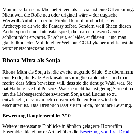
Man muss fair sein: Michael Sheen als Lucian ist eine Offenbarung.
Nicht weil die Rolle neu oder originell wäre – der tragische
Werwolf-Anführer, der für Freiheit kämpft und liebt, ist ein
Archetyp so alt wie die Fantasy selbst. Sondern weil Sheen diesen
Archetyp mit einer Intensität spielt, die man in diesem Genre
schlicht nicht erwartet. Er schreit, er leidet, er flüstert – und man
glaubt ihm jedes Mal. In einer Welt aus CGI-Lykaner und Kunstblut
wirkt er erschreckend echt.
Rhona Mitra als Sonja
Rhona Mitra als Sonja ist die zweite tragende Säule. Sie übernimmt
eine Rolle, die Kate Beckinsale ursprünglich ablehnte – und man
merkt, dass Mitra beweisen will, dass sie die richtige Wahl war. Sie
hat Haltung, sie hat Präsenz. Was sie nicht hat, ist genug Screentime,
um die Liebesgeschichte zwischen Sonja und Lucian so zu
entwickeln, dass man beim unvermeidlichen Ende wirklich
erschüttert ist. Das Drehbuch lässt sie im Stich, nicht ihre Leistung.
Bewertung Hauptensemble: 7/10
Weitere interessante Einblicke in ähnlich gelagerte Horrorfilm-
Ensembles bietet unser Artikel über die
Besetzung von Evil Dead
.