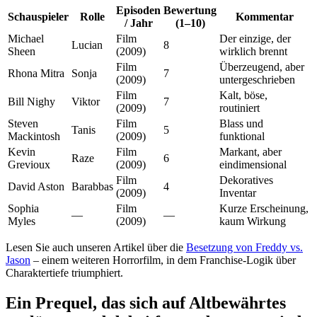
Episoden
Bewertung
Schauspieler
Rolle
Kommentar
/ Jahr
(1–10)
Michael
Film
Der einzige, der
Lucian
8
Sheen
(2009)
wirklich brennt
Film
Überzeugend, aber
Rhona Mitra
Sonja
7
(2009)
untergeschrieben
Film
Kalt, böse,
Bill Nighy
Viktor
7
(2009)
routiniert
Steven
Film
Blass und
Tanis
5
Mackintosh
(2009)
funktional
Kevin
Film
Markant, aber
Raze
6
Grevioux
(2009)
eindimensional
Film
Dekoratives
David Aston
Barabbas
4
(2009)
Inventar
Sophia
Film
Kurze Erscheinung,
—
—
Myles
(2009)
kaum Wirkung
Lesen Sie auch unseren Artikel über die
Besetzung von Freddy vs.
Jason
– einem weiteren Horrorfilm, in dem Franchise-Logik über
Charaktertiefe triumphiert.
Ein Prequel, das sich auf Altbewährtes