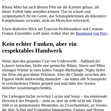
Rhona Mitra hat nach diesem Film nie die Karriere gebaut, die
dieser Auftritt hätte anstoßen können. Das ist schade und
symptomatisch für ein Genre, das Schauspielerinnen als dekorative
Kämpferinnen verwaltet, nicht als Menschen entwickelt.
Einen ähnlichen Blick auf Typecast-Problematiken und Creature-
Feature-Ensembles wirft unser Artikel über die
Besetzung von Prey
.
Kein echter Funken, aber ein
respektables Handwerk
Wenn man den gesamten Cast von
Underworld – Aufstand der
Lykaner
betrachtet, bleibt eine gemischte Bilanz. Sheen und Mitra
erzeugen Wärme in einer kalten Vampir-Mythologie. Nighy liefert
das Böse mit gewohnter Präzision. Aber die Chemie zwischen den
Figuren bleibt merkwürdig distanziert – als hätten alle Schauspieler
in verschiedenen Filmen gespielt und man hätte ihre Szenen
hinterher zusammengeschnitten.
Die Liebesgeschichte zwischen Lucian und Sonja – das emotionale
Herzstück des Prequels – zieht an, aber sie reißt nicht mit. Dafür
fehlt es an gemeinsamen Momenten, an Zwischentönen, an Szenen,
die über Action und Exposition hinausgehen. Fantasy und Horror