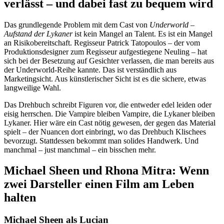
verlässt – und dabei fast zu bequem wird
Das grundlegende Problem mit dem Cast von
Underworld –
Aufstand der Lykaner
ist kein Mangel an Talent. Es ist ein Mangel
an Risikobereitschaft. Regisseur Patrick Tatopoulos – der vom
Produktionsdesigner zum Regisseur aufgestiegene Neuling – hat
sich bei der Besetzung auf Gesichter verlassen, die man bereits aus
der Underworld-Reihe kannte. Das ist verständlich aus
Marketingsicht. Aus künstlerischer Sicht ist es die sichere, etwas
langweilige Wahl.
Das Drehbuch schreibt Figuren vor, die entweder edel leiden oder
eisig herrschen. Die Vampire bleiben Vampire, die Lykaner bleiben
Lykaner. Hier wäre ein Cast nötig gewesen, der gegen das Material
spielt – der Nuancen dort einbringt, wo das Drehbuch Klischees
bevorzugt. Stattdessen bekommt man solides Handwerk. Und
manchmal – just manchmal – ein bisschen mehr.
Michael Sheen und Rhona Mitra: Wenn
zwei Darsteller einen Film am Leben
halten
Michael Sheen als Lucian