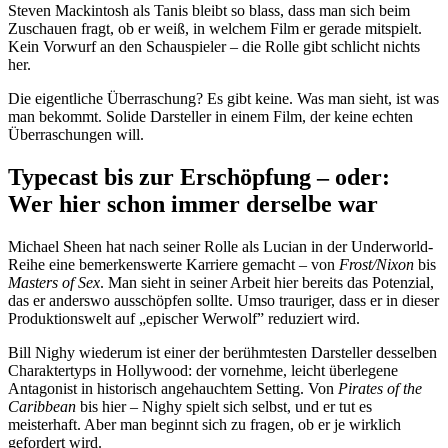
Steven Mackintosh als Tanis bleibt so blass, dass man sich beim
Zuschauen fragt, ob er weiß, in welchem Film er gerade mitspielt.
Kein Vorwurf an den Schauspieler – die Rolle gibt schlicht nichts
her.
Die eigentliche Überraschung? Es gibt keine. Was man sieht, ist was
man bekommt. Solide Darsteller in einem Film, der keine echten
Überraschungen will.
Typecast bis zur Erschöpfung – oder:
Wer hier schon immer derselbe war
Michael Sheen hat nach seiner Rolle als Lucian in der Underworld-
Reihe eine bemerkenswerte Karriere gemacht – von
Frost/Nixon
bis
Masters of Sex
. Man sieht in seiner Arbeit hier bereits das Potenzial,
das er anderswo ausschöpfen sollte. Umso trauriger, dass er in dieser
Produktionswelt auf „epischer Werwolf” reduziert wird.
Bill Nighy wiederum ist einer der berühmtesten Darsteller desselben
Charaktertyps in Hollywood: der vornehme, leicht überlegene
Antagonist in historisch angehauchtem Setting. Von
Pirates of the
Caribbean
bis hier – Nighy spielt sich selbst, und er tut es
meisterhaft. Aber man beginnt sich zu fragen, ob er je wirklich
gefordert wird.