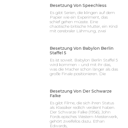
Besetzung Von Speechless
Es gibt Serien, die klingen auf dem
Papier wie ein Experiment, das
schief gehen müsste. Eine
chaotische britische Mutter, ein Kind
mit cerebraler Lähmung, zwei
Besetzung Von Babylon Berlin
Staffel 5
Es ist soweit. Babylon Berlin Staffel 5
wird kommen – und mit ihr das,
was die Macher schon länger als das
große Finale positionieren. Die
Besetzung Von Der Schwarze
Falke
Es gibt Filme, die sich ihren Status
als Klassiker redlich verdient haben.
Der Schwarze Falke (1956), John
Fords episches Western-Meisterwerk,
gehört zweifellos dazu. Ethan
Edwards,