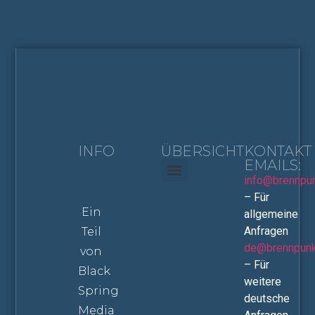
INFO
ÜBERSICHT
KONTAKT
EMAILS:
info@brennpu
Haus & Wohnen
Stream & Screen
– Für
Ein
allgemeine
Anfragen
Teil
de@brennpunk
von
– Für
Black
weitere
Spring
deutsche
Media