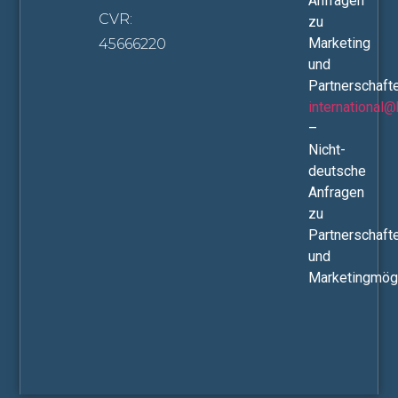
Anfragen
CVR:
zu
Marketing
45666220
und
Partnerschaft
international
–
Nicht-
deutsche
Anfragen
zu
Partnerschaft
und
Marketingmögl