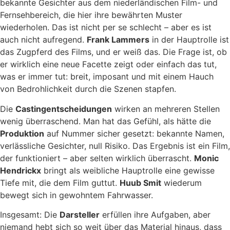
bekannte Gesichter aus dem niederländischen Film- und
Fernsehbereich, die hier ihre bewährten Muster
wiederholen. Das ist nicht per se schlecht – aber es ist
auch nicht aufregend.
Frank Lammers
in der Hauptrolle ist
das Zugpferd des Films, und er weiß das. Die Frage ist, ob
er wirklich eine neue Facette zeigt oder einfach das tut,
was er immer tut: breit, imposant und mit einem Hauch
von Bedrohlichkeit durch die Szenen stapfen.
Die
Castingentscheidungen
wirken an mehreren Stellen
wenig überraschend. Man hat das Gefühl, als hätte die
Produktion
auf Nummer sicher gesetzt: bekannte Namen,
verlässliche Gesichter, null Risiko. Das Ergebnis ist ein Film,
der funktioniert – aber selten wirklich überrascht.
Monic
Hendrickx
bringt als weibliche Hauptrolle eine gewisse
Tiefe mit, die dem Film guttut.
Huub Smit
wiederum
bewegt sich in gewohntem Fahrwasser.
Insgesamt: Die
Darsteller
erfüllen ihre Aufgaben, aber
niemand hebt sich so weit über das Material hinaus, dass