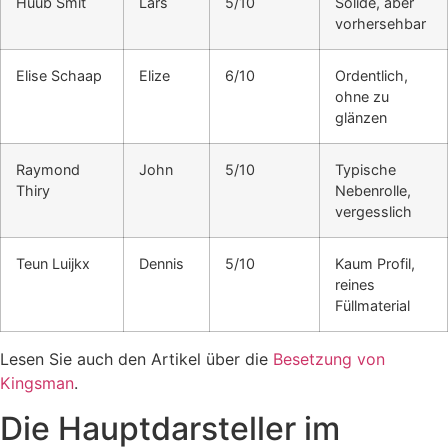
Huub Smit
Lars
5/10
Solide, aber
vorhersehbar
Elise Schaap
Elize
6/10
Ordentlich,
ohne zu
glänzen
Raymond
John
5/10
Typische
Thiry
Nebenrolle,
vergesslich
Teun Luijkx
Dennis
5/10
Kaum Profil,
reines
Füllmaterial
Lesen Sie auch den Artikel über die
Besetzung von
Kingsman
.
Die Hauptdarsteller im